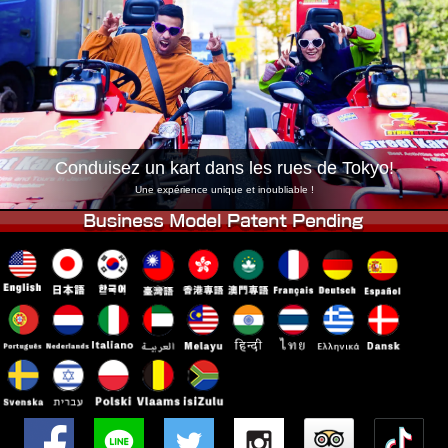
Entreprise
Réservation
Changer de Magasin
Tokyo Shinagawa
Tokyo Akihabara#1
Tokyo Akihabara#2
Tokyo Shibuya
Tokyo Shibuya Annexe
Baie de Tokyo
Conduisez un kart dans les rues de Tokyo!
Tokyo Asakusa
Osaka
Une expérience unique et inoubliable !
Okinawa