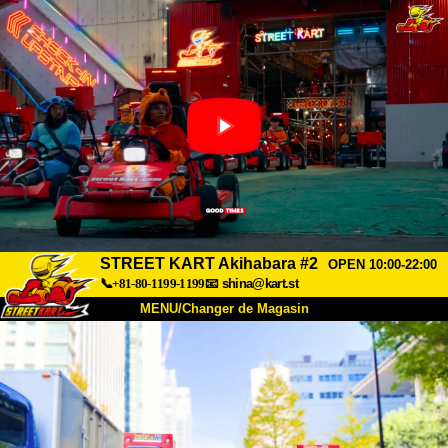
STREET KART Akihabara #2
OPEN 10:00-22:00
📞+81-80-1199-1199
📧
shina@kart.st
MENU/Changer de Magasin
ACCUEIL
À Propos
Caractéristiques
Tarifs
Accès
Avis
FAQ