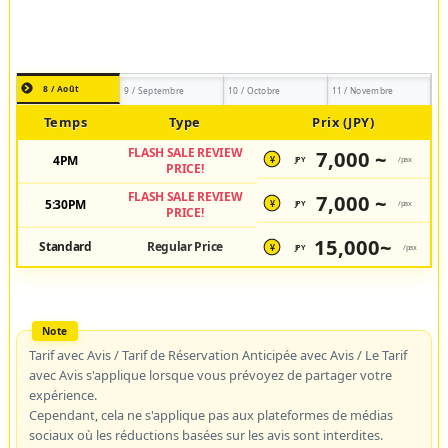
8 / Août
9 / Septembre
10 / Octobre
11 / Novembre
Temps
Type
Prix (JPY)
FLASH SALE REVIEW
7,000 ~
4PM
JPY
/pax
¥
PRICE!
FLASH SALE REVIEW
7,000 ~
5:30PM
JPY
/pax
¥
PRICE!
15,000~
Standard
Regular Price
JPY
/pax
¥
Tarif avec Avis / Tarif de Réservation Anticipée avec Avis / Le Tarif
avec Avis s'applique lorsque vous prévoyez de partager votre
expérience.
Cependant, cela ne s'applique pas aux plateformes de médias
sociaux où les réductions basées sur les avis sont interdites.