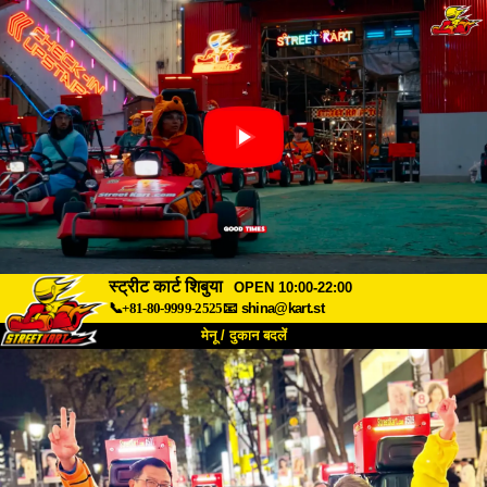
स्ट्रीट कार्ट शिबुया
OPEN 10:00-22:00
📞+81-80-9999-2525
📧
shina@kart.st
मेनू / दुकान बदलें
TOP
हमारे बारे में
विशेषताएँ
कीमत
पहुंच
वॉयस
FAQ