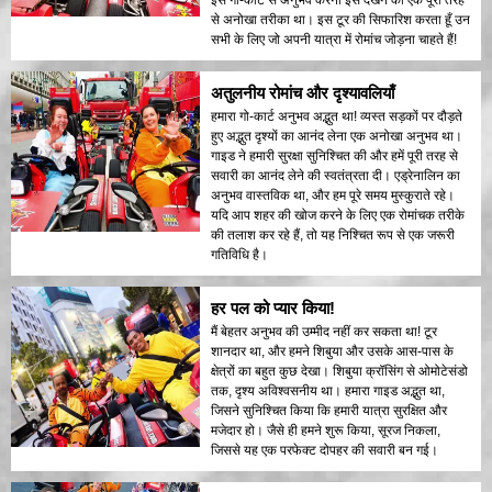
इसे गो-कार्ट से अनुभव करना इसे देखने का एक पूरी तरह
से अनोखा तरीका था। इस टूर की सिफारिश करता हूँ उन
सभी के लिए जो अपनी यात्रा में रोमांच जोड़ना चाहते हैं!
अतुलनीय रोमांच और दृश्यावलियाँ
हमारा गो-कार्ट अनुभव अद्भुत था! व्यस्त सड़कों पर दौड़ते
हुए अद्भुत दृश्यों का आनंद लेना एक अनोखा अनुभव था।
गाइड ने हमारी सुरक्षा सुनिश्चित की और हमें पूरी तरह से
सवारी का आनंद लेने की स्वतंत्रता दी। एड्रेनालिन का
अनुभव वास्तविक था, और हम पूरे समय मुस्कुराते रहे।
यदि आप शहर की खोज करने के लिए एक रोमांचक तरीके
की तलाश कर रहे हैं, तो यह निश्चित रूप से एक जरूरी
गतिविधि है।
हर पल को प्यार किया!
मैं बेहतर अनुभव की उम्मीद नहीं कर सकता था! टूर
शानदार था, और हमने शिबुया और उसके आस-पास के
क्षेत्रों का बहुत कुछ देखा। शिबुया क्रॉसिंग से ओमोटेसंडो
तक, दृश्य अविश्वसनीय था। हमारा गाइड अद्भुत था,
जिसने सुनिश्चित किया कि हमारी यात्रा सुरक्षित और
मजेदार हो। जैसे ही हमने शुरू किया, सूरज निकला,
जिससे यह एक परफेक्ट दोपहर की सवारी बन गई।