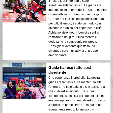
Il nostro tour in go-kart è stato
assolutamente fantastico! La guida era
incredibile, mantenendoci al sicuro mentre
ci permetteva di goderci appieno il giro.
Correre per la città con gli amici, ridendo
per tutto il tempo, è stato un modo così
divertente e unico per esplorare la città.
Abbiamo visto luoghi iconici e sentito
l'emozione del giro, il tutto mentre ci
godevamo la compagnia reciproca.
Consiglio vivamente questo tour a
chiunque cerchi un'attività di gruppo
emozionante!
Guida ha reso tutto così
divertente
Che esperienza incredibile! La nostra
guida era fantastica: ha mantenuto alta
l'energia, ha fatto battute e si è assicurata
che ci divertissimo tutti. Era super
competente sulla città e il suo entusiasmo
era contagioso. Ci siamo divertiti un sacco
a sfrecciare per le strade, e la guida ha
sicuramente reso tutto ancora più