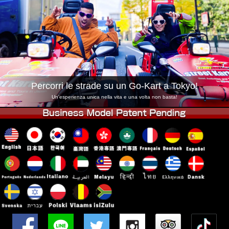
Azienda
Prenotazioni
Cambia Negozio
Tokyo Shinagawa
Tokyo Akihabara#1
Tokyo Akihabara#2
Tokyo Shibuya
Tokyo Shibuya Annex
Tokyo Bay
Percorri le strade su un Go-Kart a Tokyo!
Tokyo Asakusa
Osaka
Un'esperienza unica nella vita e una volta non basta!
Okinawa