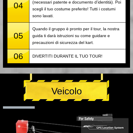
(necessari patente e documento d’identità). Poi
04
scegli il tuo costume preferito! Tutti i costumi
sono lavati.
Quando il gruppo è pronto per il tour, la nostra
05
guida ti darà istruzioni su come guidare e
precauzioni di sicurezza del kart.
06
DIVERTITI DURANTE IL TUO TOUR!
Veicolo