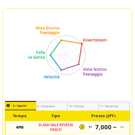
8 / Agosto
9 / Settembre
10 / Ottobre
11 / Novembre
Tempo
Tipo
Prezzo (JPY)
FLASH SALE REVIEW
7,000 ~
4PM
JPY
/pax
¥
PRICE!