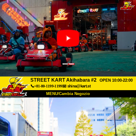
STREET KART Akihabara #2
OPEN 10:00-22:00
📞+81-80-1199-1199
📧
shina@kart.st
MENU/Cambia Negozio
INIZIO
Chi Siamo
Specifiche
Prezzo
Accesso
Recensioni
FAQ