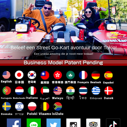
Bedrijf
Reserveren
Vestiging Wijzigen
Tokio Shinagawa
Tokio Akihabara#1
Tokio Akihabara#2
Tokio Shibuya
Tokio Shibuya Annex
Tokio Baai
Beleef een Street Go-Kart avontuur door Tokio!
Tokio Asakusa
Osaka
Een unieke ervaring die je nooit meer loslaat!
Okinawa