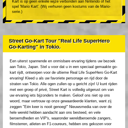
Kart is op geen enkele wijze verbonden aan Nintendo of het
spel 'Mario Kart'. (Wij verhuren geen kostums van de Mario-
serie.)
Street Go-Kart Tour "Real Life SuperHero
Go-Karting" in Tokio.
Een uiterst spannende en onmisbare ervaring tijdens uw bezoek
aan Tokio, Japan. Stel u voor dat u in een speciaal gemaakte go-
kart rijdt, ontworpen voor de ultieme Real Life SuperHero Go-Kart
ervaring! Kleed u als uw favoriete personage en rijd door de
straten van Tokio. Alle ogen zullen op u gericht zijn! U kunt rijden
met een groep of privé, Street Kart is volledig uitgerust om van
uw ervaring iets bijzonders te maken. Geloof ons niet op ons
woord, maar vertrouw op onze gewaardeerde klanten, want zij
zeggen "Eén keer is nooit genoeg!" Nieuwsmedia van over de
hele wereld hebben aandacht aan ons besteed, en vele
beroemdheden en VIP's, waaronder wereldberoemde zangers,
filmsterren, atleten en F1-coureurs, hebben ons gekozen voor