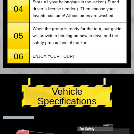
Store all your belongings in the locker (ID and
04
driver’s license needed). Then choose your
favorite costume! All costumes are washed.
When the group is ready for the tour, our guide
05
will provide a briefing on how to drive and the
safety precautions of the kart.
06
ENJOY YOUR TOUR!
Vehicle
Specifications