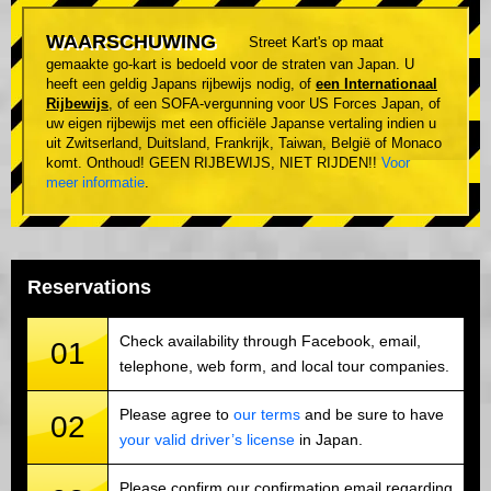
WAARSCHUWING
Street Kart's op maat
gemaakte go-kart is bedoeld voor de straten van Japan. U
heeft een geldig Japans rijbewijs nodig, of
een Internationaal
Rijbewijs
, of een SOFA-vergunning voor US Forces Japan, of
uw eigen rijbewijs met een officiële Japanse vertaling indien u
uit Zwitserland, Duitsland, Frankrijk, Taiwan, België of Monaco
komt. Onthoud! GEEN RIJBEWIJS, NIET RIJDEN!!
Voor
meer informatie
.
Reservations
Check availability through Facebook, email,
01
telephone, web form, and local tour companies.
Please agree to
our terms
and be sure to have
02
your valid driver’s license
in Japan.
Please confirm our confirmation email regarding