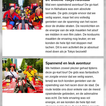
Wat een opwindend avontuur! De go-kart
tour in Akihabara was een absolute
sensatie. De gids zorgde ervoor dat we
veilig waren, maar liet ons volledig
genieten van de spanning van het racen
door de drukke straten. De neonlichten en
de energie van de wijk maakten het alsof
we midden in een film zaten. De kostuums
maakten de ervaring nog leuker, en we
konden de hele tijd niet stoppen met
lachen. Dit is een activiteit die je absoluut
moet doen als je Tokyo bezoekt!
Spannend en leuk avontuur
We hebben zoveel plezier gehad tijdens
deze go-kart tour! De gids was fantastisch
en zorgde ervoor dat we veilig waren,
terwijl we toch konden genieten van de
opwinding van het racen door de stad. De
route leidde ons door enkele van de meest
opwindende gebieden, en de adrenaline
was echt. De hele ervaring was vol
energie, en we konden de hele tijd niet