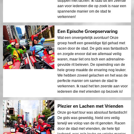
stoppen met lachen. Ik raad dit ten zeerste
aan voor iedereen die op zoek is naar een
spannende manier om de stad te
verkennen!
Een Epische Groepservaring
Wat een onvergetelijk avontuur! Onze
groep heeft een geweldige tijd gehad met
racen door de stad. De gids was fantastisch
en zorgde ervoor dat we allemaal veilig
waren, maar liet ons toch een adrenaline-
gevulde rit beleven. De opwinding van de
hele groep maakte de ervaring nog leuker.
We hebben zoveel gelachen en het was de
perfecte manier om samen de stad te
verkennen. Ik raad het ten zeerste aan voor
iedereen die met vrienden op bezoek is!
Plezier en Lachen met Vrienden
Onze go-kart tour was absoluut fantastisch!
De gids was geweldig, hield ons veilig
terwijl we volop van de rit genoten. Racen
door de stad met vrienden, de hele tijd
lachend, was zo'n leuke en unieke manier