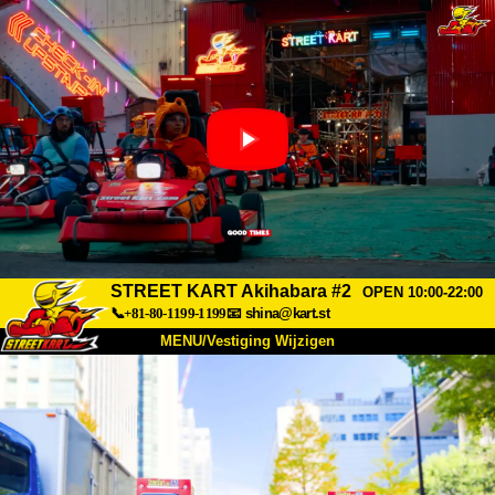
STREET KART Akihabara #2
OPEN 10:00-22:00
📞+81-80-1199-1199
📧
shina@kart.st
MENU/Vestiging Wijzigen
TOP
Over Ons
Specificaties
Prijs
Bereikbaarheid
Reviews
Veelgestelde Vragen