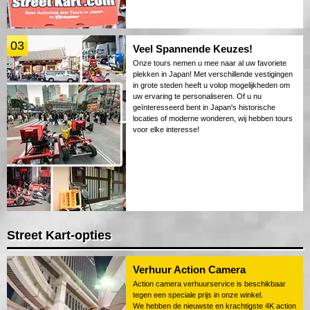
03
Veel Spannende Keuzes!
Onze tours nemen u mee naar al uw favoriete
plekken in Japan! Met verschillende vestigingen
in grote steden heeft u volop mogelijkheden om
uw ervaring te personaliseren. Of u nu
geïnteresseerd bent in Japan's historische
locaties of moderne wonderen, wij hebben tours
voor elke interesse!
Street Kart-opties
Verhuur Action Camera
Action camera verhuurservice is beschikbaar
tegen een speciale prijs in onze winkel.
We hebben de nieuwste en krachtigste 4K action