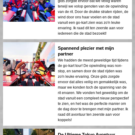
gids zorgde ervoor dat we veilig waren
terwijl we volop genoten van de opwinding
van de rit. Door de drukke straten rijden, de
wind door ons haar voelen en de stad
vanuit een go-kart zien was zo'n leuke
ervaring. Ik raad dit ten zeerste aan voor
iedereen die de stad bezoekt!
Spannend plezier met mijn
partner
We hadden de meest geweldige tijd tijdens
de go-kart tour! De opwinding was non-
stop, en samen door de stad rijden was
zo'n leuke ervaring. Onze gids zorgde
ervoor dat alles veilig en gemakkelijk was,
maar we konden toch de spanning van de
rit ervaren. We vonden het geweldig om de
stad vanuit een compleet nieuw perspectief
te zien, en het was de perfecte manier om
de dag door te brengen met mijn partner. Ik
raad dit avontuur ten zeerste aan voor
koppels!
De Ultieme Tokyo Avontuur