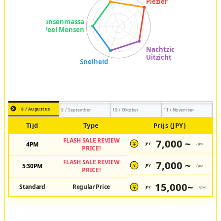
8 / Augustus
9 / September
10 / Oktober
11 / November
Tijd
Type
Prijs (JPY)
FLASH SALE REVIEW
7,000 ~
4PM
JPY
/pax
¥
PRICE!
FLASH SALE REVIEW
7,000 ~
5:30PM
JPY
/pax
¥
PRICE!
15,000~
Standard
Regular Price
JPY
/pax
¥