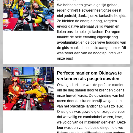
We hebben een geweldige tijd gehad,
regen of niet! Het weer heeft onze geest
niet gedrukt, dankzij onze fantastische gids.
Ze hielden de energie hoog, zorgden
ervoor dat we allemaal veilig waren en
lieten ons de hele tijd lachen. De regen
maakte de hele ervaring eigenlijk nog
avontuurlijker, en de positieve houding van
de gids maakte het des te aangenamer. Dit
was zeker een van de hoogtepunten van
onze reis!
Perfecte manier om Okinawa te
verkennen als pasgetrouwden
Onze go-kart tour was de perfecte manier
om de dag samen door te brengen tijdens
onze huwelijksreis. De opwinding van het
racen door de straten terwijl we genoten
van het prachtige landschap was zo leuk.
Onze gids was geweldig en zorgde ervoor
dat we veilig en comfortabel waren, terwijl
we volop van de rit konden genieten. Deze
tour was een van de beste dingen die we
tijdens onze huwelijksreis hebben gedaan,