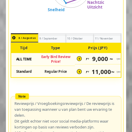
8 / Augustus
9 / September
10 / Oktober
11 / November
Tijd
Type
Prijs (JPY)
Early Bird Review
9,000 ~
ALL TIME
JPY
/pax
¥
Price!
11,000~
Standard
Regular Price
JPY
/pax
¥
Reviewprijs / Vroegboekingsreviewprijs / De reviewprijs is
van toepassing wanneer u van plan bent uw ervaring te
delen.
Dit geldt echter niet voor social media-platforms waar
kortingen op basis van reviews verboden zijn.