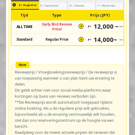
8 / Augustus
9 / September
10 / Oktober
11 / November
Tijd
Type
Prijs (JPY)
Early Bird Review
12,000 ~
ALL TIME
JPY
/pax
¥
Price!
14,000~
Standard
Regular Price
JPY
/pax
¥
Reviewprijs / Vroegboekingsreviewprijs / De reviewprijs is
van toepassing wanneer u van plan bent uw ervaring te
delen.
Dit geldt echter niet voor social media-platforms waar
kortingen op basis van reviews verboden zijn.
**De Reviewprijs wordt automatisch toegepast tijdens
online boeking. Als u de reguliere prijs wilt gebruiken,
bijvoorbeeld als u de ervaring vertrouwelijk wilt houden,
stel dan ons reserveringscentrum op de hoogte via een
bericht.
Raadpleeg voor de meest actuele prijzen de tarieven die