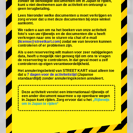
zonder de benodigde documenten om in Japan te rijden,
kunt u niet deelnemen aan de activiteit en ontvangt u
geen terugbetaling.
Lees hieronder welke documenten u moet verkrijgen en
zorg ervoor dat u met deze documenten bij onze winkel
aankomt.
We raden u aan om na het boeken van onze activiteit
foto's van uw rijbewijs en de documenten die u heeft
verkregen naar ons te sturen via chat of e-mail
(
license@streetkart.com
) zodat we van tevoren kunnen
controleren of er problemen zijn.
Als u een reservering wilt maken voor zeer nabijgelegen
data, heeft u mogelijk niet genoeg tijd om ons te vragen
de reservering te controleren. In dat geval moet u zelf
controleren op eigen verantwoordelijkheid.
Het annuleringsbeleid van STREET KART staat alleen toe
dat u
7 dagen voor de activiteitstijd
(Japanse
standaardtijd) zonder annuleringskosten annuleert.
Deze activiteit vereist een internationaal rijbewijs of
een ander document waarmee u op openbare wegen
in Japan kunt rijden. Zorg ervoor dat u het
„Rijbewijs
om in Japan te rijden“