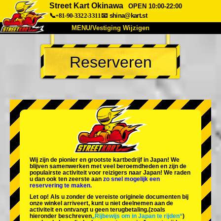
Street Kart Okinawa
OPEN 10:00-22:00
📞+81-90-3322-3311
📧
shina@kart.st
MENU/Vestiging Wijzigen
TOP
Reserveren
Over Ons
Specificaties
Prijs
Bereikbaarheid
Reviews
Veelgestelde Vragen
Bedrijf
Reserveren
Vestiging Wijzigen
Tokio Shinagawa
Tokio Akihabara#1
Tokio Akihabara#2
Tokio Shibuya
Wij zijn de
pionier
en
grootste kartbedrijf
in Japan! We
Tokio Shibuya Annex
Tokio Baai
blijven samenwerken met
veel beroemdheden
en zijn de
populairste activiteit
voor reizigers naar Japan! We raden
u dan ook ten zeerste aan
zo snel mogelijk een
Tokio Asakusa
Osaka
reservering te maken.
Let op! Als u zonder de vereiste originele documenten bij
Okinawa
onze winkel arriveert, kunt u niet deelnemen aan de
activiteit en ontvangt u geen terugbetaling.
(zoals
hieronder beschreven
„Rijbewijs om in Japan te rijden“
)