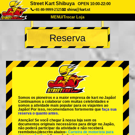
Street Kart Shibuya
OPEN 10:00-22:00
📞+81-80-9999-2525
📧
shina@kart.st
MENU/Trocar Loja
INÍCIO
Reserva
Sobre
Especificações
Preços
Acesso
Opiniões
FAQ
Empresa
Reserva
Trocar Loja
Tokyo Shinagawa
Tokyo Akihabara#1
Tokyo Akihabara#2
Tokyo Shibuya
Somos os
pioneiros
e a
maior empresa de kart
no Japão!
Tokyo Shibuya Annex
Tokyo Bay
Continuamos a colaborar com
muitas celebridades
e
somos a
atividade mais popular
para os viajantes ao
Japão! Por isso, recomendamos fortemente que
faça sua
Tokyo Asakusa
Osaka
reserva o quanto antes.
Atenção! Se você chegar à nossa loja sem os
Okinawa
documentos originais necessários para dirigir no Japão,
não poderá participar da atividade e não receberá
reembolso.
(descrito abaixo
« Carteira de motorista para