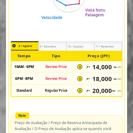
8 / Agosto
9 / Setembro
10 / Outubro
11 / Novembro
Tempo
Tipo
Preço (JPY)
14,000 ~
10AM - 6PM
Review Price
JPY
/pax
¥
18,000 ~
6PM - 8PM
Review Price
JPY
/pax
¥
20,000~
Standard
Regular Price
JPY
/pax
¥
Preço de Avaliação / Preço de Reserva Antecipada de
Avaliação / O Preço de Avaliação aplica-se quando você